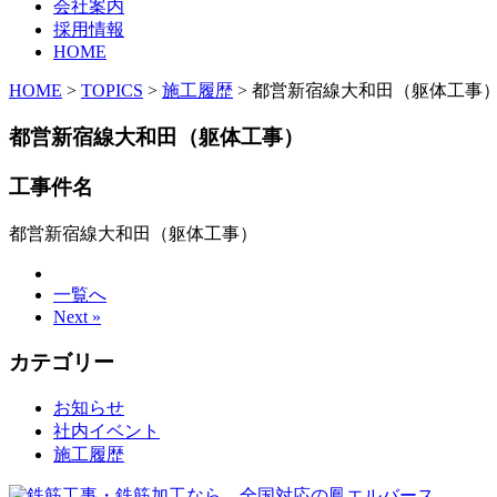
会社案内
採用情報
HOME
HOME
>
TOPICS
>
施工履歴
>
都営新宿線大和田（躯体工事
都営新宿線大和田（躯体工事）
工事件名
都営新宿線大和田（躯体工事）
一覧へ
Next »
カテゴリー
お知らせ
社内イベント
施工履歴