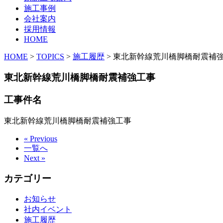
施工事例
会社案内
採用情報
HOME
HOME
>
TOPICS
>
施工履歴
>
東北新幹線荒川橋脚橋耐震補
東北新幹線荒川橋脚橋耐震補強工事
工事件名
東北新幹線荒川橋脚橋耐震補強工事
« Previous
一覧へ
Next »
カテゴリー
お知らせ
社内イベント
施工履歴